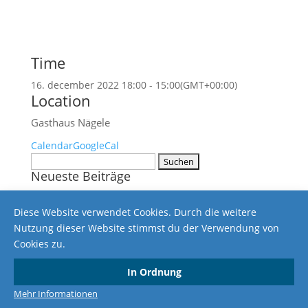
Time
16. december 2022 18:00 - 15:00
(GMT+00:00)
Location
Gasthaus Nägele
Calendar
GoogleCal
Suchen
Neueste Beiträge
nach:
Ergebnisse vom 24.02.2018
Diese Website verwendet Cookies. Durch die weitere
Ergebnisse vom 10.02.2018
Nutzung dieser Website stimmst du der Verwendung von
Ergebnisse vom 3. November 2017
Cookies zu.
Ergebnisse vom 18. März 2017
Ergebnisse vom 25. Februar 2017
In Ordnung
Impressum
Datenschutzerklärung
Mehr Informationen
Copyright © 2024 SG-Altenwaldeck