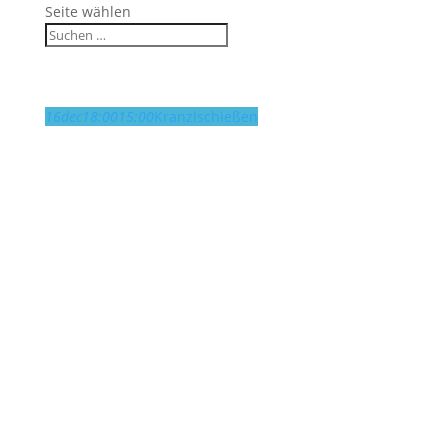
Seite wählen
16
dec
18:00
15:00
Kranzlschießen