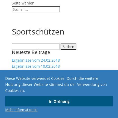
Seite wählen
Sportschützen
Suchen
Neueste Beiträge
nach:
Ergebnisse vom 24.02.2018
Ergebnisse vom 10.02.2018
Ergebnisse vom 3. November 2017
Diese Website verwendet Cookies. Durch die weitere
Ergebnisse vom 18. März 2017
Nutzung dieser Website stimmst du der Verwendung von
Ergebnisse vom 25. Februar 2017
Cookies zu.
Impressum
Datenschutzerklärung
In Ordnung
Copyright © 2024 SG-Altenwaldeck
Mehr Informationen