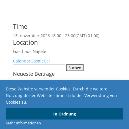
Time
13. november 2026 18:00 - 23:00
(GMT+01:00)
Location
Gasthaus Nägele
Calendar
GoogleCal
Suchen
Neueste Beiträge
nach:
Ergebnisse vom 24.02.2018
Diese Website verwendet Cookies. Durch die weitere
Ergebnisse vom 10.02.2018
Nutzung dieser Website stimmst du der Verwendung von
Ergebnisse vom 3. November 2017
Cookies zu.
Ergebnisse vom 18. März 2017
Ergebnisse vom 25. Februar 2017
In Ordnung
Impressum
Datenschutzerklärung
Mehr Informationen
Copyright © 2024 SG-Altenwaldeck