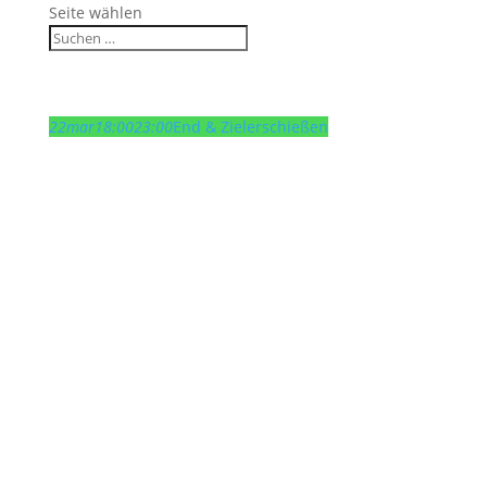
Seite wählen
22
mar
18:00
23:00
End & Zielerschießen