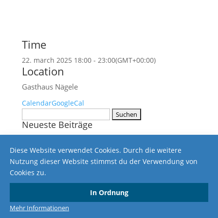
Time
22. march 2025 18:00 - 23:00
(GMT+00:00)
Location
Gasthaus Nägele
Calendar
GoogleCal
Suchen
Neueste Beiträge
nach:
Ergebnisse vom 24.02.2018
Diese Website verwendet Cookies. Durch die weitere
Ergebnisse vom 10.02.2018
Nutzung dieser Website stimmst du der Verwendung von
Ergebnisse vom 3. November 2017
Cookies zu.
Ergebnisse vom 18. März 2017
Ergebnisse vom 25. Februar 2017
In Ordnung
Impressum
Datenschutzerklärung
Mehr Informationen
Copyright © 2024 SG-Altenwaldeck