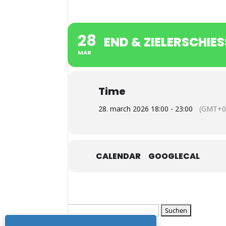
28
END & ZIELERSCHIESS
MAR
Time
28. march 2026 18:00 - 23:00
(GMT+0
CALENDAR
GOOGLECAL
Suchen
Neueste Beiträge
nach: